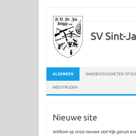
Ga
naar
de
inhoud
ALGEMEEN
HANDBOOGSCHIETEN OP DO
WEDSTRIJDEN
Nieuwe site
Welkom op onze nieuwe site! Kijk gerust ev